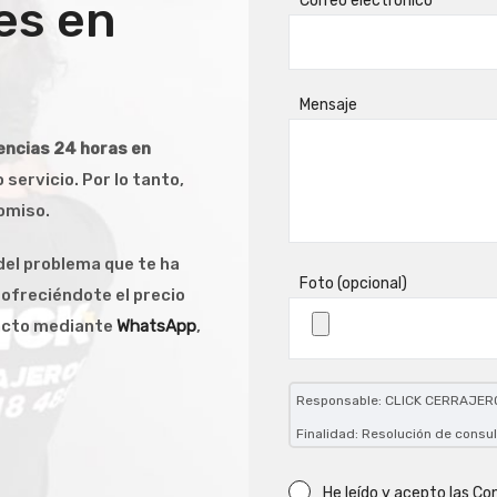
es en
Correo electrónico
Mensaje
encias 24 horas en
 servicio. Por lo tanto,
omiso.
el problema que te ha
Foto (opcional)
 ofreciéndote el precio
tacto mediante
WhatsApp
,
Responsable: CLICK CERRAJERO
Finalidad: Resolución de consul
contacto con los mismos, previa
Legitimación: Consentimiento d
He leído y acepto las
Con