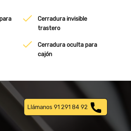
 para
Cerradura invisible
trastero
Cerradura oculta para
cajón
Llámanos 91 291 84 92