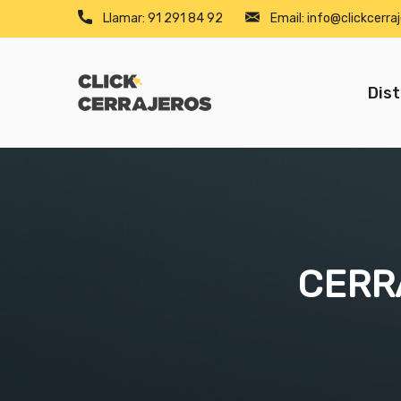
Llamar:
91 291 84 92
Email:
info@clickcerraj
Dist
CERR