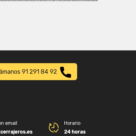
tos a terceros, salvo obligación legal
limitar y suprimir los datos, así como presentar una reclamación ante la
como se explica en la información adicional.
nsultar la información adicional y detallada sobre Protección de
rivacidad”.
lámanos 91 291 84 92
un email
Horario
kcerrajeros.es
24 horas