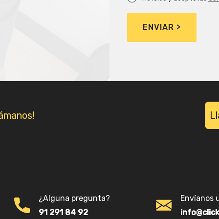
Destinatarios: No se cederán da
Derechos: Acceder, rectificar, 
autoridad nacional de control, 
Información Adicional: Puede co
Datos en nuestra “Política de P
lámanos!
L
¿Alguna pregunta?
Envíanos 
91 291 84 92
info@clic